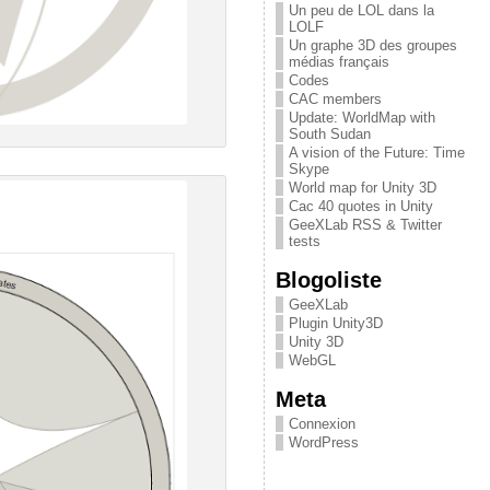
Un peu de LOL dans la
LOLF
Un graphe 3D des groupes
médias français
Codes
CAC members
Update: WorldMap with
South Sudan
A vision of the Future: Time
Skype
World map for Unity 3D
Cac 40 quotes in Unity
GeeXLab RSS & Twitter
tests
Blogoliste
GeeXLab
Plugin Unity3D
Unity 3D
WebGL
Meta
Connexion
WordPress