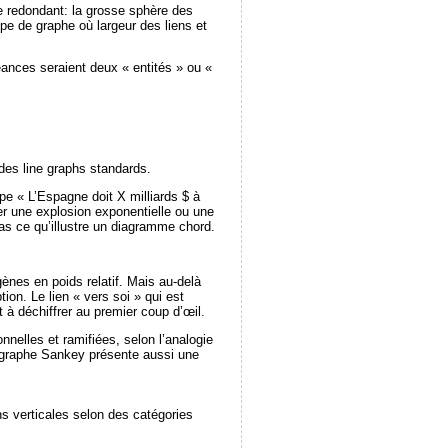
 redondant: la grosse sphère des
pe de graphe où largeur des liens et
éances seraient deux « entités » ou «
 des line graphs standards.
pe « L’Espagne doit X milliards $ à
fier une explosion exponentielle ou une
pas ce qu’illustre un diagramme chord.
nes en poids relatif. Mais au-delà
ion. Le lien « vers soi » qui est
nt à déchiffrer au premier coup d’œil.
nnelles et ramifiées, selon l’analogie
n graphe Sankey présente aussi une
ns verticales selon des catégories