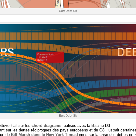
EuroDebt Ch
EuroDebt Sk
Steve Hall sur les
chord diagrams
réalisés avec la librairie D3
nt sur les dettes réciproques des pays européens et du G8 illustrait certain
ion de
Bill Marsh dans le New York Times
Times sur la crise des dettes en 