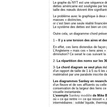
Le graphe du NYT est une séquence de 
dettes américaine est soulignée par les
taille des nœuds doivent être signifiant
Le problème avec le graphique à deux mé
masses » distinctes,
or c’est bien une seule réalité financi
Le système des dettes est bien un circu
Outre cela, un diagramme chord présen
1 –
Il y a une torsion des aires et de
En effet, ces liens distendus de façon 
L’Angleterre » mais ces « liens aires » 
diminution? Ce serait le cas suivant la
2-
La répartition des noms sur les 36
3-
Le chord diagram se veut plus ric
d’un rapport de taille de 1 à 5 ou 6 les
matérialisé par une parabole inscrite d
Les diagrammes Sankey en revanch
d’un fleuve et de ses affluents ou ce
conservation de la largeur des liens ce
visuelle instantanée.
L’exemple
Sankey modèle
de Mike 
où « ce qui rentre == ce qui ressort »
intermédiaires : solide/ liquide, thermi