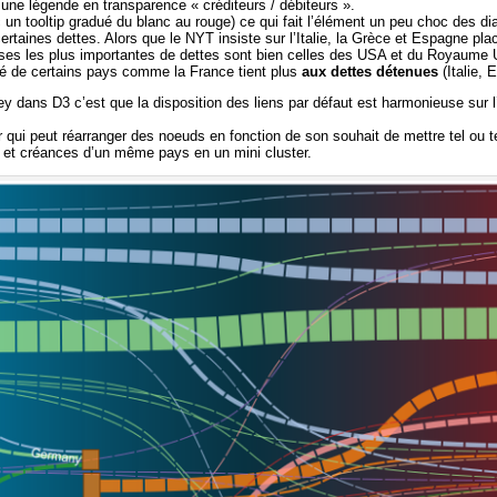
 une légende en transparence « créditeurs / débiteurs ».
 un tooltip gradué du blanc au rouge) ce qui fait l’élément un peu choc des d
certaines dettes. Alors que le NYT insiste sur l’Italie, la Grèce et Espagne pl
es les plus importantes de dettes sont bien celles des USA et du Royaume Un
lité de certains pays comme la France tient plus
aux dettes détenues
(Italie, 
ey dans D3 c’est que la disposition des liens par défaut est harmonieuse sur 
 qui peut réarranger des noeuds en fonction de son souhait de mettre tel ou te
s et créances d’un même pays en un mini cluster.