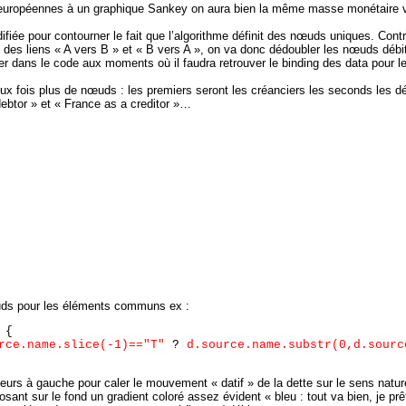
 européennes à un graphique Sankey on aura bien la même masse monétaire
fiée pour contourner le fait que l’algorithme définit des nœuds uniques. Contr
es liens « A vers B » et « B vers A », on va donc dédoubler les nœuds débi
iminer dans le code aux moments où il faudra retrouver le binding des data po
ux fois plus de nœuds : les premiers seront les créanciers les seconds les déb
debtor » et « France as a creditor »…
nœuds pour les éléments communs ex :
 {
rce.name.slice(-1)=="T"
?
d.source.name.substr(0,d.sourc
biteurs à gauche pour caler le mouvement « datif » de la dette sur le sens natu
osant sur le fond un gradient coloré assez évident « bleu : tout va bien, je prê