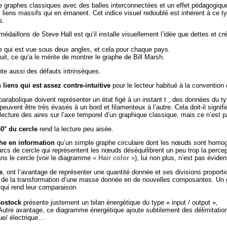
graphes classiques avec des balles interconnectées et un effet pédagogique
 liens massifs qui en émanent. Cet indice visuel redoublé est inhérent à ce ty
s.
daillons de Steve Hall est qu’il installe visuellement l’idée que dettes et cr
ère qui est vue sous deux angles, et cela pour chaque pays.
it, ce qu’a le mérite de montrer le graphe de Bill Marsh.
te aussi des défauts intrinsèques.
s liens qui est assez contre-intuitive
pour le lecteur habitué à la convention
parabolique doivent représenter un état figé à un instant t , des données du ty
peuvent être très évasés à un bord et filamenteux à l’autre. Cela doit-il signi
 lecture des aires sur l’axe temporel d’un graphique classique, mais ce n’est 
0° du cercle
rend la lecture peu aisée.
he en information
qu’un simple graphe circulaire dont les nœuds sont homogè
 arcs de cercle qui représentent les nœuds déséquilibrent un peu trop la percept
ans le cercle (voir le diagramme
« Hair color »
), lui non plus, n’est pas évide
e
, ont l’avantage de représenter une quantité donnée et ses divisions proportio
lle de la transformation d’une masse donnée en de nouvelles composantes. U
 qui rend leur comparaison
Bostock
présente justement un bilan énergétique du type « input / output »,
. Autre avantage, ce diagramme énergétique ajoute subtilement des délimitatio
que/ électrique…