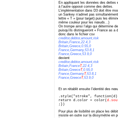
En appliquant les données des dettes
à l’autre opposé comme des dettes.
L’implémentation dans D3 doit être modi
un Sankey n’admet pas simultanément d
lettre « T » (pour target) puis les él
même couleur pour les nœuds…)
On trompe ainsi l’algo qui détermine de
puisqu’ils distingueront « France as a 
donc dans le fichier csv
creditor,debtor,amount,risk
Britain,France,22.4,3
Britain,Greece,0.55,0
France,Germany,53.8,1
France,Greece,53.9,0
devient
creditor,debtor,amount,risk
Britain,France
T
,22.4,3
Britain,Greece
T
,0.55,0
France,Germany
T
,53.8,1
France,Greece
T
,53.9,0
Et on rétablit ensuite l’identité des 
.style("stroke", function(d)
return d.color = color(
d.sou
;})
Pour plus de lisibilité on place les dé
insiste en outre sur la dissymétrie en p