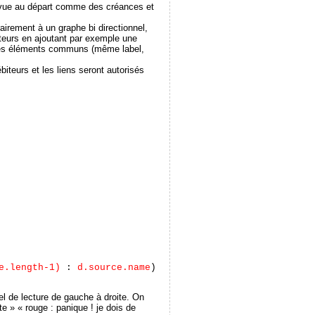
 vue au départ comme des créances et
airement à un graphe bi directionnel,
teurs en ajoutant par exemple une
ur les éléments communs (même label,
iteurs et les liens seront autorisés
e.length-1)
:
d.source.name
)
rel de lecture de gauche à droite. On
te » « rouge : panique ! je dois de